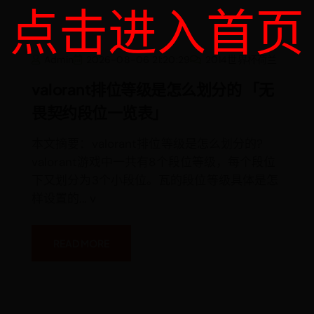
点击进入首页
Valorant
Admin
2026-08-06 21:20:29
2014世界杯荷兰
排
位
等
valorant排位等级是怎么划分的 「无
级
是
畏契约段位一览表」
怎
么
划
分
本文摘要：valorant排位等级是怎么划分的?
的
valorant游戏中一共有8个段位等级，每个段位
「无
畏
下又划分为3个小段位。瓦的段位等级具体是怎
契
约
样设置的... v
段
位
一
览
表」
READ MORE