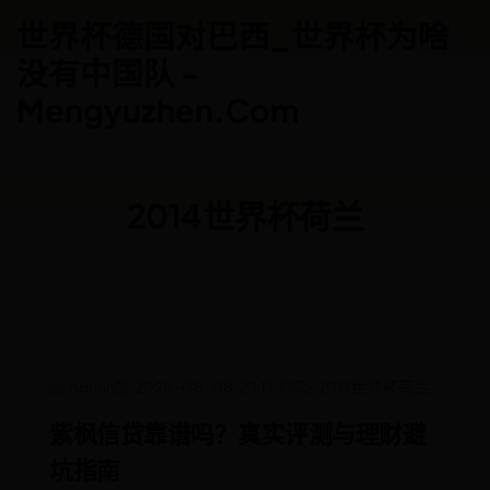
Skip
世界杯德国对巴西_世界杯为啥
to
没有中国队 -
content
Mengyuzhen.com
2014世界杯荷兰
紫
Admin
2026-08-08 20:13:10
2014世界杯荷兰
枫
信
贷
紫枫信贷靠谱吗？真实评测与理财避
靠
谱
坑指南
吗？
真