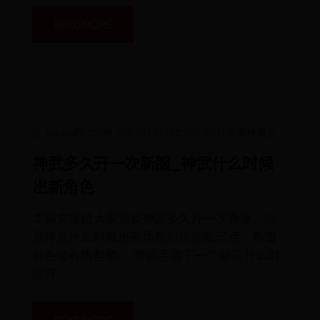
READ MORE
神
Admin
2026-08-07 14:17:07
2014世界杯荷兰
武
多
久
神武多久开一次新服_神武什么时候
开
一
出新角色
次
新
服
_
本篇文章给大家谈谈神武多久开一次新服，以
神
及神武什么时候出新角色对应的知识点，希望
武
什
对各位有所帮助。 神武手游下一个新区什么时
么
时
候开
候
出
新
角
色
READ MORE