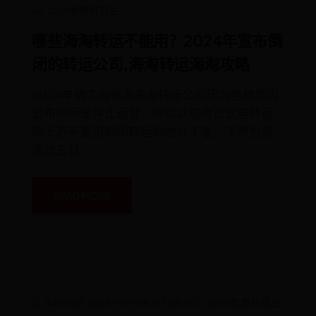
哪
2014世界杯荷兰
些
海
淘
哪些海淘转运不能用？2024年宣布倒
转
运
闭的转运公司,海淘转运海淘攻略
不
能
用？
2024
2024年确实有很多海淘转运公司因为各种原因
年
宣布倒闭或停止运营，所以以前用过这些转运
宣
布
的千万不要用倒闭转运的地址了哦，不然包裹
倒
闭
送过去就
的
转
运
公
司,
READ MORE
海
淘
转
运
海
淘
攻
略
2026
Admin
2026-08-06 07:08:19
2014世界杯荷兰
世