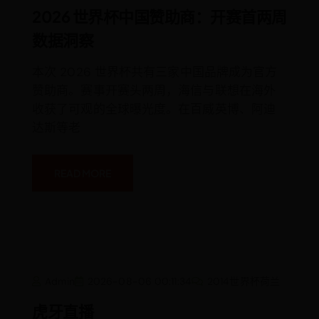
界
杯
2026 世界杯中国赞助商：开赛首两周
中
国
数据洞察
赞
助
商：
开
本次 2026 世界杯共有三家中国品牌成为官方
赛
赞助商。赛事开赛头两周，海信与联想在海外
首
两
收获了可观的全球曝光度。在百威英博、阿迪
周
数
达斯等老
据
洞
察
READ MORE
虎
Admin
2026-08-06 00:11:34
2014世界杯荷兰
牙
直
播
虎牙直播