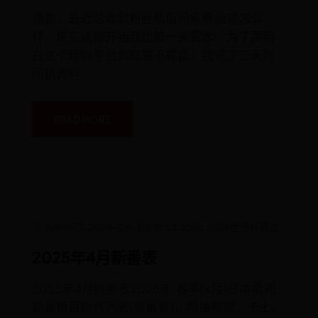
实
评
摘要：最近总收到粉丝私信问紫枫信贷怎么
测
样，说实话刚开始我也是一头雾水。为了弄明
与
理
白这个理财平台到底靠不靠谱，我花了三天时
财
避
间扒资料
坑
指
南
READ MORE
2025
Admin
2026-08-08 13:53:25
2014世界杯荷兰
年
4
月
2025年4月新番表
新
番
表
2025年4月新番表2025年 春季(4月)日本電視
動畫節目新作列表(新番表)，開播時間、卡士、