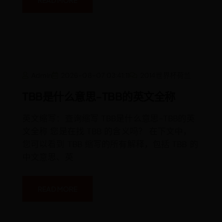
TBB
Admin
2026-08-07 03:41:11
2014世界杯荷兰
是
什
么
TBB是什么意思-TBB的英文全称
意
思-
TBB
英文缩写：查询缩写 TBB是什么意思-TBB的英
的
英
文全称 您是在找 TBB 的含义吗？ 在下文中，
文
全
您可以看到 TBB 缩写的所有解释，包括 TBB 的
称
中文意思、英
READ MORE