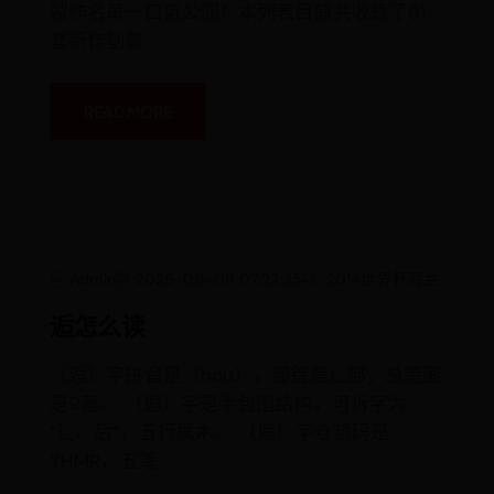
製作名單一口氣公開！本列表目前共收錄了61
套新作動畫
READ MORE
逅
Admin
2026-08-08 07:22:35
2014世界杯荷兰
怎
么
读
逅怎么读
〔逅〕字拼音是（hòu），部首是辶部，总笔画
是9画。 〔逅〕字是半包围结构，可拆字为
“辶、后”，五行属木。 〔逅〕字仓颉码是
YHMR，五笔