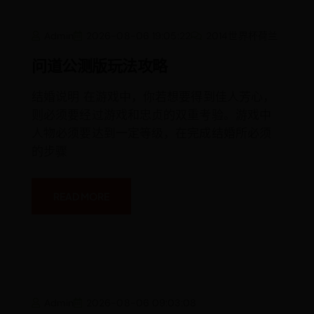
问
Admin
2026-08-06 19:05:22
2014世界杯荷兰
道
公
测
问道公测版玩法攻略
版
玩
法
结婚说明 在游戏中，你若想要得到佳人芳心，
攻
略
则必须要经过游戏和忠贞的双重考验。游戏中
人物必须要达到一定等级，在完成结婚所必须
的步骤
READ MORE
Admin
2026-08-06 09:03:08