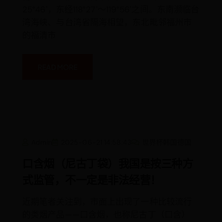
25°46'，东经118°27'～119°56'之间。东南濒临台
湾海峡、与台湾省隔海相望，东北毗邻福州市
的福清市
READ MORE
口
Admin
2025-06-21 14:58:43
世界杯韩国德国
含
烟
（尼
口含烟（尼古丁袋）我国是按三种方
古
丁
式监管，不一定是非法经营！
袋）
我
国
是
近期笔者关注到，市面上出现了一种比较流行
按
的类烟产品——口含烟，也称尼古丁（口含）
三
种