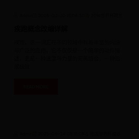
疾
Admin
2026-02-20 18:06:34
2014世界杯荷兰
跑
概
念
疾跑概念改编详解
改
编
详
疾跑，这一词汇在不同领域中有着丰富的内涵
解
与广泛的应用，它不仅仅是一个简单的动作描
述，更是一种速度与力量的完美结合，一种追
求极致
READ MORE
亚
Admin
2025-09-24 08:18:01
德国世界杯成绩
马