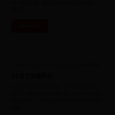
袋，在此之前，笔者也遇到某省烟草局相关人
方
式
员来咨
监
管，
不
一
定
READ MORE
是
非
法
经
营！
YY
Admin
2025-05-15 04:21:58
世界杯韩国德国
官
方
充
YY官方充值平台
值
平
台
Y币与人民币的兑换比例？ 1个Y币相当于1元人
民币，1:1的兑换比例是通过官方银行卡(网银)充
值渠道获得。 各充值方式对应的渠道商可能会
按其