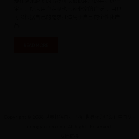
现在越来越多的事物可以根据用户的喜好进行
青
橙
定制，所以用户定制也已经非常的广泛 ，用户
定
制
可以根据自己的需求打造属于自己的个性化产
手
机
品。
N1
评
测
READ MORE
Copyright © 2088 世界杯德国对巴西_世界杯为啥没有中国队 -
mengyuzhen.com All Rights Reserved.
友情链接