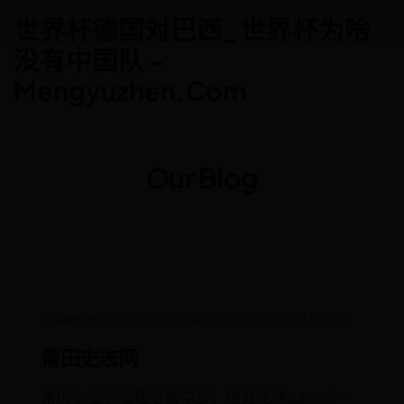
Skip
世界杯德国对巴西_世界杯为啥
to
没有中国队 -
content
Mengyuzhen.com
Our Blog
莆
Admin
2025-08-19 12:47:52
德国世界杯成绩
田
史
志
莆田史志网
网
莆田市位于福建沿海中部，地处北纬24°59'～