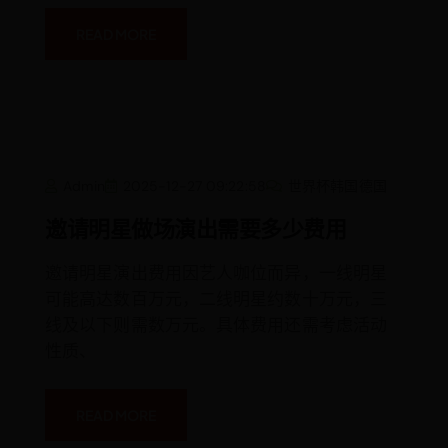
READ MORE
邀
Admin
2025-12-27 09:22:58
世界杯韩国德国
请
明
星
邀请明星做场演出需要多少费用
做
场
演
邀请明星演出费用因艺人咖位而异，一线明星
出
需
可能高达数百万元，二线明星约数十万元，三
要
多
线及以下则需数万元。具体费用还需考虑活动
少
费
性质、
用
READ MORE