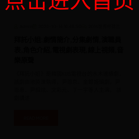
点击进入首页
拜
Admin
2025-10-14 16:48:50
2014世界杯荷兰
託
小
姐:
拜託小姐:劇情簡介,分集劇情,演職員
劇
情
表,角色介紹,電視劇表現,線上視頻,音
簡
介,
樂原聲
分
集
劇
情,
《拜託小姐》是韓國KBS電視台的水木連續劇，
演
職
該劇由池英洙執導，尹恩京、金銀姬編劇，尹
員
表,
恩惠、尹相炫、文彩元、丁一宇等人主演。 該
角
劇講述
色
介
紹,
電
視
READ MORE
劇
表
現,
線
上