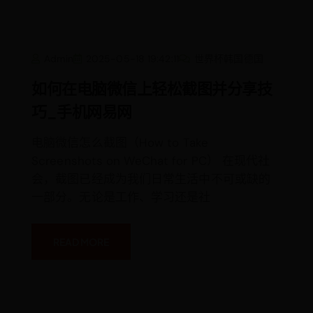
視
頻,
音
樂
原
如
聲
Admin
2025-05-18 19:42:11
世界杯韩国德国
何
在
电
如何在电脑微信上轻松截图并分享技
脑
微
巧_手机网易网
信
上
轻
松
电脑微信怎么截图（How to Take
截
Screenshots on WeChat for PC） 在现代社
图
并
会，截图已经成为我们日常生活中不可或缺的
分
享
一部分。无论是工作、学习还是社
技
巧
_
手
机
READ MORE
网
易
网