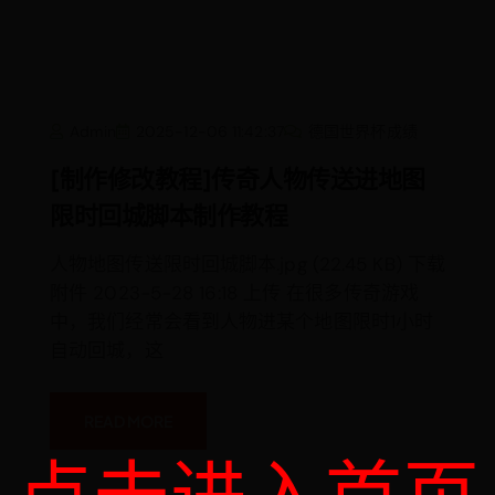
[制
Admin
2025-12-06 11:42:37
德国世界杯成绩
作
修
改
[制作修改教程]传奇人物传送进地图
教
程]
限时回城脚本制作教程
传
奇
人
物
人物地图传送限时回城脚本.jpg (22.45 KB) 下载
传
附件 2023-5-28 16:18 上传 在很多传奇游戏
送
进
中，我们经常会看到人物进某个地图限时1小时
地
图
自动回城，这
限
时
回
城
脚
READ MORE
本
制
作
教
程