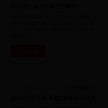
逊
A-
亚马逊A-to-Z你真的了解吗？
To-
Z
你
很多亚马逊商家会遇到买家A-to-Z索赔的情
真
的
况，如果处理得不好可能面临店铺掉分、甚至
了
解
关店的情况；究竟什么是A-to-Z，又如何正确
吗？
处理A-to-Z？下
READ MORE
适
Admin
2025-07-21 04:43:14
世界杯韩国德国
合
自
己
适合自己的手机 青橙定制手机N1评测
的
手
机